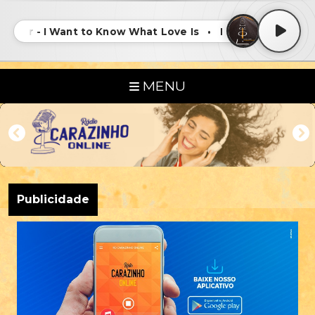
gner - I Want to Know What Love Is • Foreigner - I Want
MENU
Publicidade